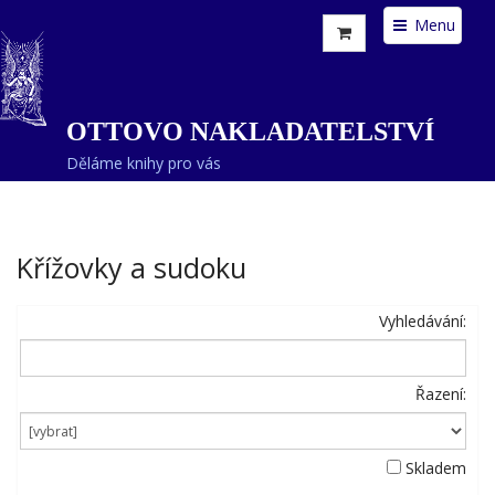
Menu
OTTOVO NAKLADATELSTVÍ
Děláme knihy pro vás
Křížovky a sudoku
Vyhledávání:
Řazení:
Skladem