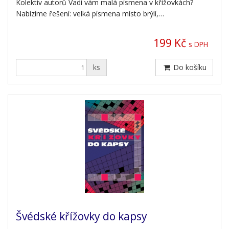
Kolektiv autorů Vadí vám malá písmena v křížovkách?
Nabízíme řešení: velká písmena místo brýlí,…
199 Kč
s DPH
ks
Do košíku
Švédské křížovky do kapsy