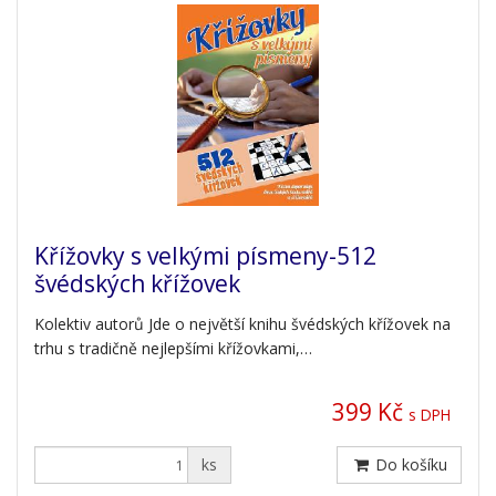
Křížovky s velkými písmeny-512
švédských křížovek
Kolektiv autorů Jde o největší knihu švédských křížovek na
trhu s tradičně nejlepšími křížovkami,…
399 Kč
s DPH
ks
Do košíku