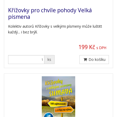
Křížovky pro chvíle pohody Velká
písmena
Kolektiv autorů Křížovky s velkými písmeny může luštitt
každý... i bez brýlí.
199 Kč
s DPH
ks
Do košíku