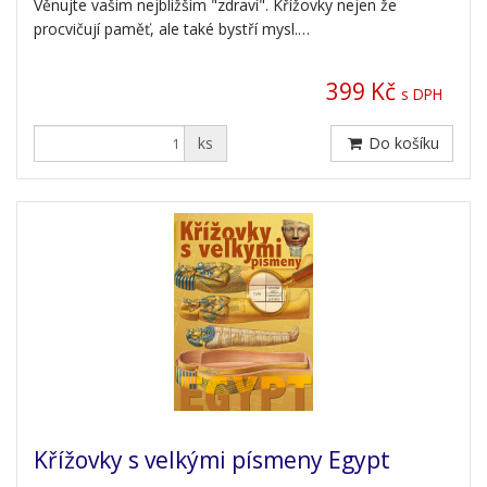
Věnujte vašim nejbližším "zdraví". Křížovky nejen že
procvičují paměť, ale také bystří mysl.…
399 Kč
s DPH
ks
Do košíku
Křížovky s velkými písmeny Egypt