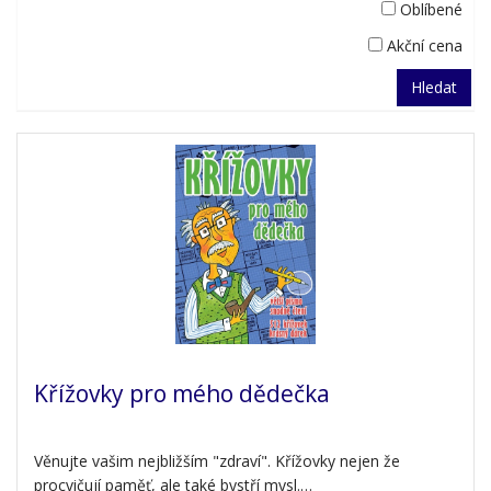
Oblíbené
Akční cena
Hledat
Křížovky pro mého dědečka
Věnujte vašim nejbližším "zdraví". Křížovky nejen že
procvičují paměť, ale také bystří mysl.…