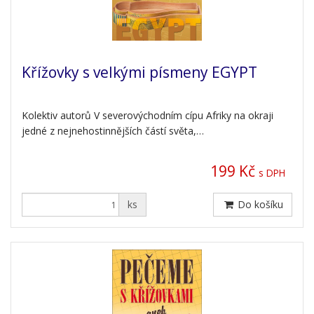
Křížovky s velkými písmeny EGYPT
Kolektiv autorů V severovýchodním cípu Afriky na okraji
jedné z nejnehostinnějších částí světa,…
199 Kč
s DPH
ks
Do košíku