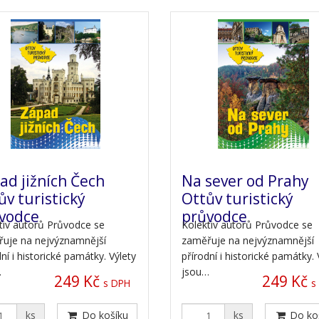
ad jižních Čech
Na sever od Prahy
ův turistický
Ottův turistický
vodce
průvodce
tiv autorů Průvodce se
Kolektiv autorů Průvodce se
uje na nejvýznamnější
zaměřuje na nejvýznamnější
ní i historické památky. Výlety
přírodní i historické památky. 
…
jsou…
249 Kč
249 Kč
s DPH
s
ks
Do košíku
ks
Do ko