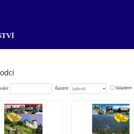
TVÍ
odci
Skladem
vání:
Řazení: