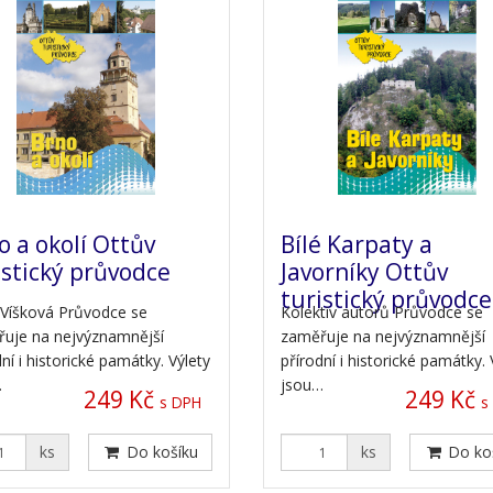
o a okolí Ottův
Bílé Karpaty a
istický průvodce
Javorníky Ottův
turistický průvodce
Víšková Průvodce se
Kolektiv autorů Průvodce se
uje na nejvýznamnější
zaměřuje na nejvýznamnější
ní i historické památky. Výlety
přírodní i historické památky. 
…
jsou…
249 Kč
249 Kč
s DPH
s
ks
Do košíku
ks
Do ko