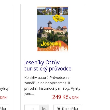
Jeseníky Ottův
turistický průvodce
Kolektiv autorů Průvodce se
zaměřuje na nejvýznamnější
Výlety
přírodní i historické památky. Výlety
jsou…
249 Kč
 DPH
s DPH
šíku
ks
Do košíku