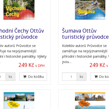
hodní Čechy Ottův
Šumava Ottův
istický průvodce
turistický průvodce
tiv autorů Průvodce se
Kolektiv autorů Průvodce se
uje na nejvýznamnější
zaměřuje na nejvýznamnější
ní i historické památky. Výlety
přírodní i historické památky. 
…
jsou…
249 Kč
249 Kč
s DPH
s
ks
Do košíku
ks
Do ko