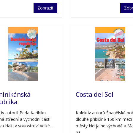
Zobrazit
Zobr
inikánská
Costa del Sol
ublika
tiv autorů Perla Karibiku
Kolektiv autorů Španělské po
má střední a východní části
dlouhé přibližně 150 km mezi
va Haiti v souostroví Velké…
městy Nerja ne východě a Ma
na…