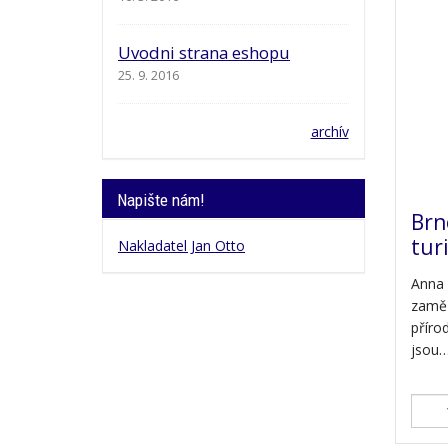
Uvodni strana eshopu
25. 9. 2016
archív
Napište nám!
Brn
tur
Nakladatel Jan Otto
Anna 
zaměř
přírod
jsou