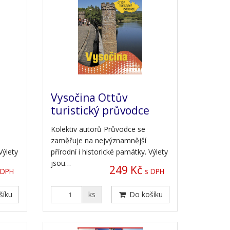
Vysočina Ottův
turistický průvodce
Kolektiv autorů Průvodce se
zaměřuje na nejvýznamnější
Výlety
přírodní i historické památky. Výlety
jsou…
249 Kč
 DPH
s DPH
šíku
ks
Do košíku