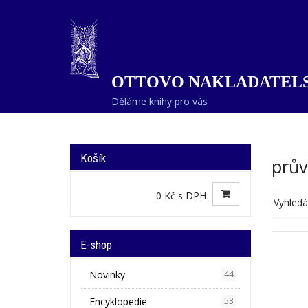
OTTOVO NAKLADATELS
Děláme knihy pro vás
Košík
prův
0 Kč s DPH
Vyhledá
E-shop
Novinky
44
Encyklopedie
53