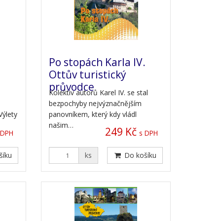
Po stopách Karla IV.
Ottův turistický
průvodce
Kolektiv autorů Karel IV. se stal
bezpochyby nejvýznačnějším
Výlety
panovníkem, který kdy vládl
našim…
249 Kč
 DPH
s DPH
šíku
ks
Do košíku