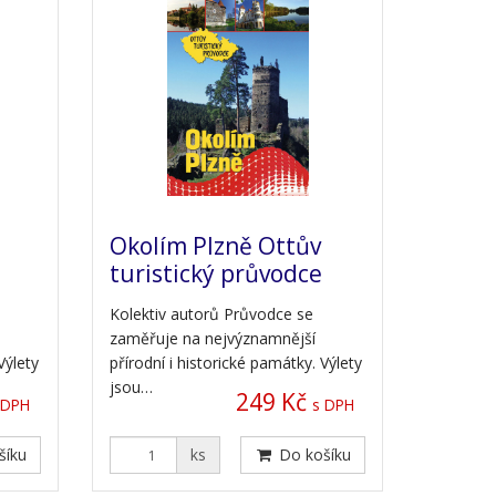
Okolím Plzně Ottův
turistický průvodce
Kolektiv autorů Průvodce se
zaměřuje na nejvýznamnější
Výlety
přírodní i historické památky. Výlety
jsou…
249 Kč
 DPH
s DPH
šíku
ks
Do košíku