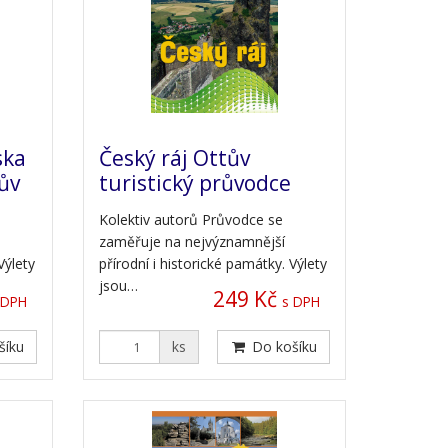
ska
Český ráj Ottův
ův
turistický průvodce
Kolektiv autorů Průvodce se
zaměřuje na nejvýznamnější
Výlety
přírodní i historické památky. Výlety
jsou…
249 Kč
 DPH
s DPH
šíku
ks
Do košíku