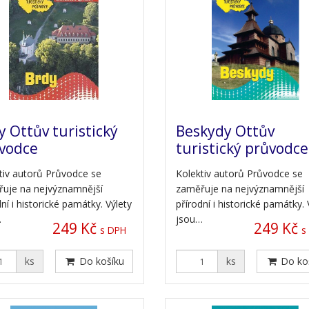
y Ottův turistický
Beskydy Ottův
vodce
turistický průvodce
tiv autorů Průvodce se
Kolektiv autorů Průvodce se
uje na nejvýznamnější
zaměřuje na nejvýznamnější
ní i historické památky. Výlety
přírodní i historické památky. 
…
jsou…
249 Kč
249 Kč
s DPH
s
ks
Do košíku
ks
Do ko