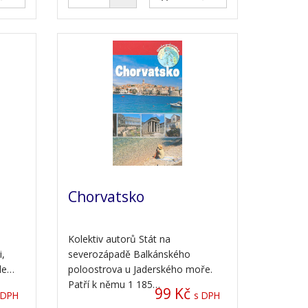
Chorvatsko
Kolektiv autorů Stát na
,
severozápadě Balkánského
ale…
poloostrova u Jaderského moře.
Patří k němu 1 185…
99 Kč
 DPH
s DPH