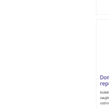
Dom
rep
Kolek
zaují
ostro