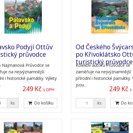
avsko Podyjí Ottův
Od Českého Švýcar
istický průvodce
po Křivoklátsko Ott
turistický průvodce
a Najmanová Průvodce se
Kolektiv autorů Průvodce se
uje na nejvýznamnější
zaměřuje na nejvýznamnější
ní i historické památky. Výlety
přírodní i historické památky. 
…
jsou…
249 Kč
249 Kč
s DPH
s
ks
Do košíku
ks
Do ko