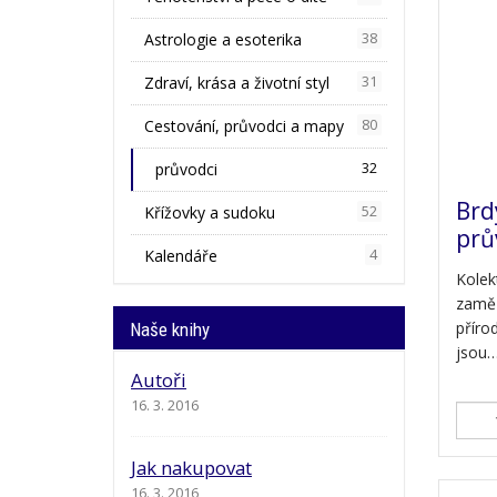
Astrologie a esoterika
38
Zdraví, krása a životní styl
31
Cestování, průvodci a mapy
80
průvodci
32
Brd
Křížovky a sudoku
52
prů
Kalendáře
4
Kolek
zaměř
přírod
Naše knihy
jsou
Autoři
16. 3. 2016
Jak nakupovat
16. 3. 2016