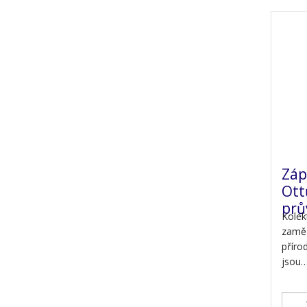
Záp
Ott
prů
Kolek
zaměř
přírod
jsou