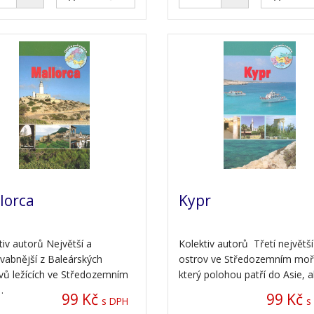
lorca
Kypr
tiv autorů Největší a
Kolektiv autorů Třetí největší
vabnější z Baleárských
ostrov ve Středozemním moři
vů ležících ve Středozemním
který polohou patří do Asie, 
…
99 Kč
99 Kč
s DPH
s