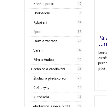
Koně a poníci
10
Houbaření
8
Rybaření
14
Sport
37
Pál
Dům a zahrada
24
tur
Vaření
87
Lenk
zaměř
Film a Hudba
16
přírod
jsou
Učebnice a vzdělávání
75
Školáci a předškoláci
23
Cizí jazyky
18
Autoškola
12
Těhotenství a péče o dítě
15