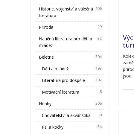
Historie, vojenství a válečná
106
literatura
Příroda
19
Výc
Naučná literatura pro děti a
32
tur
mládež
Kolek
Beletrie
304
zaměř
Děti a mládež
193
přírod
jsou
Literatura pro dospělé
102
Motivační literatura
8
Hobby
306
Chovatelství a akvaristika
9
Psi a kočky
54