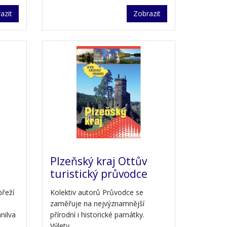
azit
Zobrazit
Plzeňský kraj Ottův
turistický průvodce
břeží
Kolektiv autorů Průvodce se
zaměřuje na nejvýznamnější
nilva
přírodní i historické památky.
Výlety…