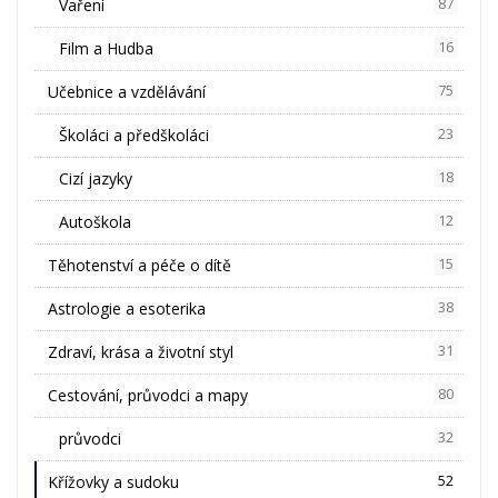
Vaření
87
Film a Hudba
16
Učebnice a vzdělávání
75
Školáci a předškoláci
23
Cizí jazyky
18
Autoškola
12
Těhotenství a péče o dítě
15
Astrologie a esoterika
38
Zdraví, krása a životní styl
31
Cestování, průvodci a mapy
80
průvodci
32
Křížovky a sudoku
52