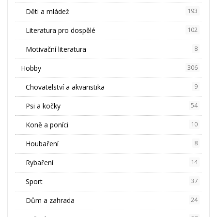
Děti a mládež
193
Literatura pro dospělé
102
Motivační literatura
8
Hobby
306
Chovatelství a akvaristika
9
Psi a kočky
54
Koně a poníci
10
Houbaření
8
Rybaření
14
Sport
37
Dům a zahrada
24