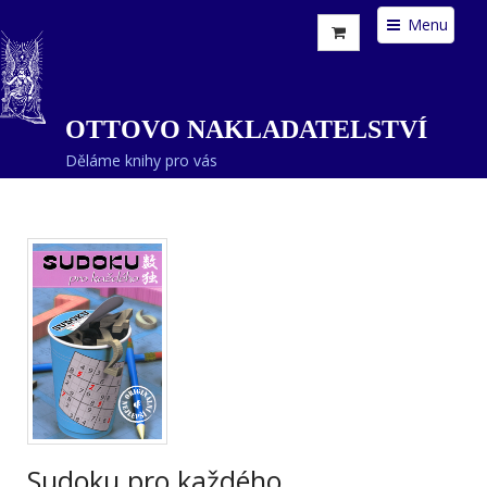
Menu
OTTOVO NAKLADATELSTVÍ
Děláme knihy pro vás
Sudoku pro každého