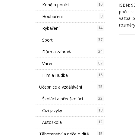
Koně a poníci
10
ISBN: 9
počet st
Houbaření
8
vazba: p
rozměry
Rybaření
14
Sport
37
Dům a zahrada
24
Vaření
87
Film a Hudba
16
Učebnice a vzdělávání
75
Školáci a předškoláci
23
Cizí jazyky
18
Autoškola
12
Těhotenství a péče o dítě
15