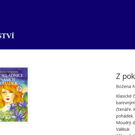
TVÍ
Z pok
Božena 
Klasické
barevnými
čtenáře.
pohádek.
Moudrý zl
Valibuk