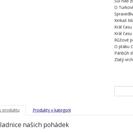
Sůl nad z
O Turkovi
Spravedli
Kinkaš Ma
Král času 
Král času I
Růžové p
O ptáku 
Pánbůh de
Zlatý vrc
s produktu
Produkty v kategorii
ladnice našich pohádek