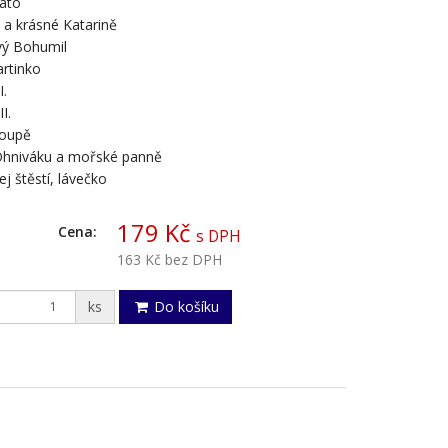
lato
 a krásné Katarině
vý Bohumil
rtinko
I.
I.
oupě
Ohniváku a mořské panně
j štěstí, lávečko
h
179 Kč
Cena:
s DPH
163 Kč
bez DPH
ks
Do košíku