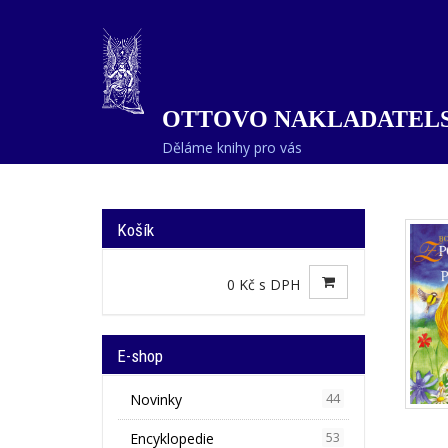
OTTOVO NAKLADATELS
Děláme knihy pro vás
Košík
0 Kč s DPH
E-shop
Novinky
44
Encyklopedie
53