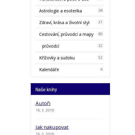
Astrologie a esoterika
38
Zdraví, krása a životní styl
31
Cestování, průvodci a mapy
80
průvodci
32
Křížovky a sudoku
52
Kalendáře
4
Naše knihy
Autoři
16. 3. 2016
Jak nakupovat
16. 3. 2016