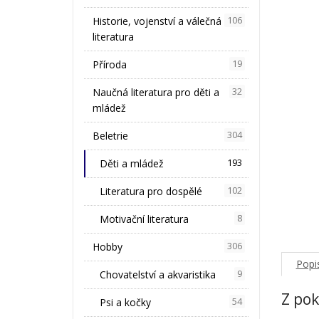
Historie, vojenství a válečná
106
literatura
Příroda
19
Naučná literatura pro děti a
32
mládež
Beletrie
304
Děti a mládež
193
Literatura pro dospělé
102
Motivační literatura
8
Hobby
306
Popi
Chovatelství a akvaristika
9
Z pok
Psi a kočky
54