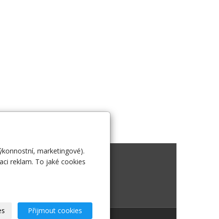
výkonnostní, marketingové).
 nás
aci reklam. To jaké cookies
es
Přijmout cookies