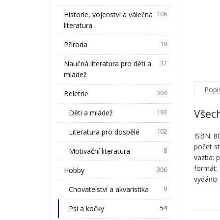
Historie, vojenství a válečná
106
literatura
Příroda
19
Naučná literatura pro děti a
32
mládež
Popi
Beletrie
304
Všech
Děti a mládež
193
Literatura pro dospělé
102
ISBN: 8
počet st
Motivační literatura
8
vazba: p
formát:
Hobby
306
vydáno:
Chovatelství a akvaristika
9
Psi a kočky
54