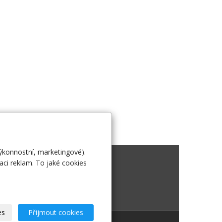
výkonnostní, marketingové).
 nás
aci reklam. To jaké cookies
es
Přijmout cookies