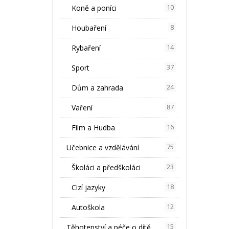
Koně a poníci
10
Houbaření
8
Rybaření
14
Sport
37
Dům a zahrada
24
Vaření
87
Film a Hudba
16
Učebnice a vzdělávání
75
Školáci a předškoláci
23
Cizí jazyky
18
Autoškola
12
Těhotenství a péče o dítě
15