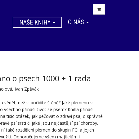
O NÁS
NAŠE KNIHY
no o psech 1000 + 1 rada
holová, Ivan Zpěvák
ba vědět, než si pořídíte štěně? Jaké plemeno si
co všechno přináší život se psem? Kniha přináší
na tisíc otázek, jak pečovat o zdraví psa, o správné
pravě psí srsti či jaké jsou nejčastější psí choroby.
 ní také rozdělení plemen do skupin FCI a jejich
využití. Doporučujeme všem majitelům i