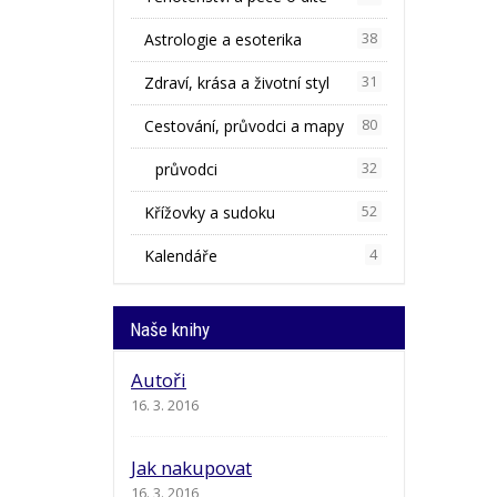
Astrologie a esoterika
38
Zdraví, krása a životní styl
31
Cestování, průvodci a mapy
80
průvodci
32
Křížovky a sudoku
52
Kalendáře
4
Naše knihy
Autoři
16. 3. 2016
Jak nakupovat
16. 3. 2016