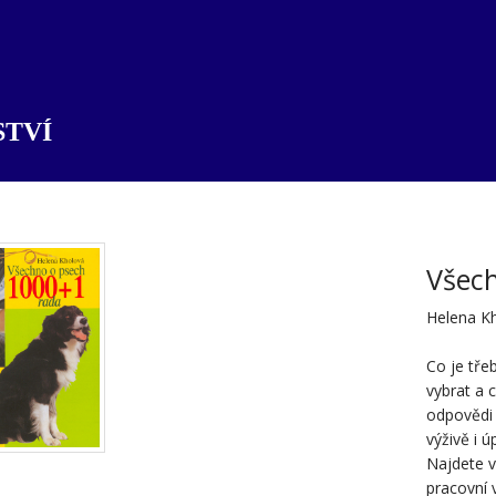
TVÍ
Všech
Helena K
Co je tře
vybrat a 
odpovědi 
výživě i ú
Najdete v
pracovní 