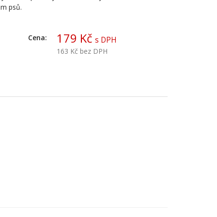
ům psů.
179 Kč
Cena:
s DPH
163 Kč
bez DPH