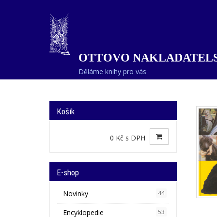
OTTOVO NAKLADATELS
Děláme knihy pro vás
Košík
0 Kč s DPH
E-shop
Novinky
44
Encyklopedie
53