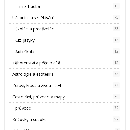
Film a Hudba
16
Učebnice a vzdělávání
75
Školáci a předškoláci
23
Cizí jazyky
18
Autoškola
12
Těhotenství a péče o dítě
15
Astrologie a esoterika
38
Zdraví, krása a životní styl
31
Cestování, průvodci a mapy
80
průvodci
32
Křížovky a sudoku
52