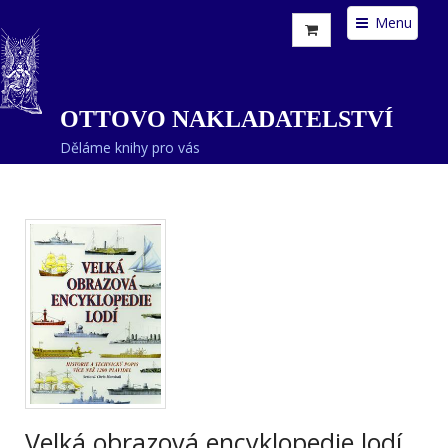
Menu
OTTOVO NAKLADATELSTVÍ
Děláme knihy pro vás
Velká obrazová encyklopedie lodí