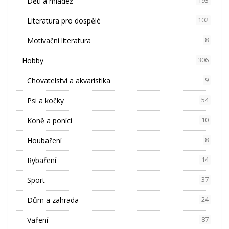
Děti a mládež
193
Literatura pro dospělé
102
Motivační literatura
8
Hobby
306
Chovatelství a akvaristika
9
Psi a kočky
54
Koně a poníci
10
Houbaření
8
Rybaření
14
Sport
37
Dům a zahrada
24
Vaření
87