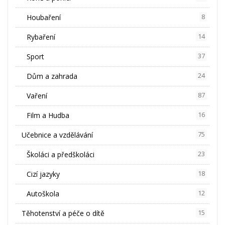
Houbaření
8
Rybaření
14
Sport
37
Dům a zahrada
24
Vaření
87
Film a Hudba
16
Učebnice a vzdělávání
75
Školáci a předškoláci
23
Cizí jazyky
18
Autoškola
12
Těhotenství a péče o dítě
15