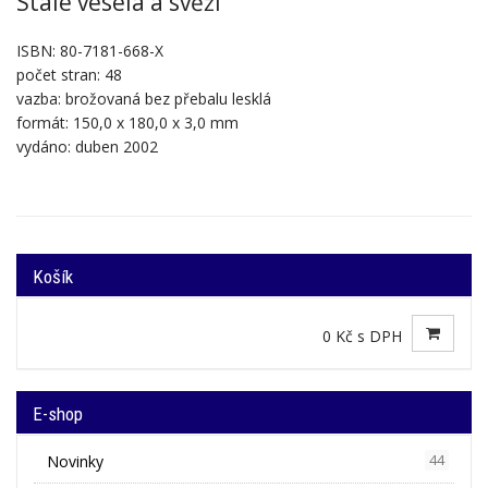
Stále veselá a svěží
ISBN: 80-7181-668-X
počet stran: 48
vazba: brožovaná bez přebalu lesklá
formát: 150,0 x 180,0 x 3,0 mm
vydáno: duben 2002
Košík
0 Kč s DPH
E-shop
Novinky
44