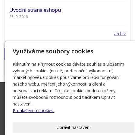
Uvodni strana eshopu
25. 9. 2016
archív
Využíváme soubory cookies
Napište nám!
Kliknutím na Přijmout cookies dáváte souhlas s uložením
Nakladatel Jan Otto
vybraných cookies (nutné, preferenční, výkonnostní,
marketingové). Cookies používáme pro lepší fungování
našeho webu, měření jeho výkonnosti a cílení a
personalizaci reklam. To jaké cookies budou uloženy,
OTTOVO NAKLADATELSTVÍ
můžete svobodně rozhodnout pod tlačítkem Upravit
Křišťanova 675/3
nastavení.
130 00 Praha
Prohlášení o cookies.
+420 221 474 111
Upravit nastavení
Naše knihy