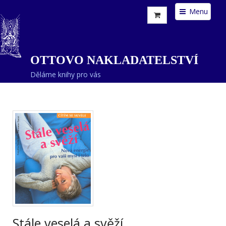
Menu
OTTOVO NAKLADATELSTVÍ
Děláme knihy pro vás
Stále veselá a svěží