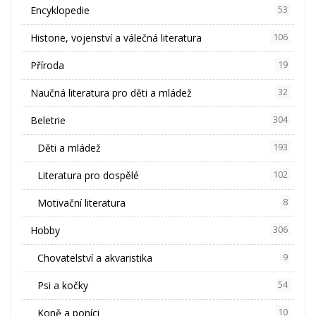
Encyklopedie
53
Historie, vojenství a válečná literatura
106
Příroda
19
Naučná literatura pro děti a mládež
32
Beletrie
304
Děti a mládež
193
Literatura pro dospělé
102
Motivační literatura
8
Hobby
306
Chovatelství a akvaristika
9
Psi a kočky
54
Koně a poníci
10