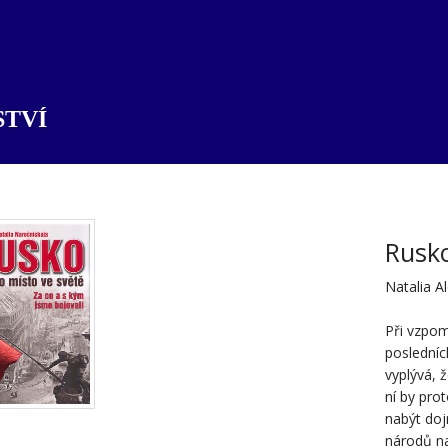
TVÍ
Rusko
Natalia A
Při vzpom
posledníc
vyplývá, ž
ní by pro
nabýt doj
národů na