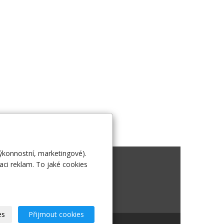
výkonnostní, marketingové).
 nás
aci reklam. To jaké cookies
es
Přijmout cookies