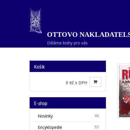
OTTOVO NAKLADATELS
Děláme knihy pro vás
Košík
0 Kč s DPH
E-shop
Novinky
44
Encyklopedie
53