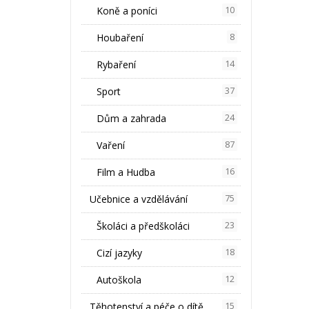
Koně a poníci
10
Houbaření
8
Rybaření
14
Sport
37
Dům a zahrada
24
Vaření
87
Film a Hudba
16
Učebnice a vzdělávání
75
Školáci a předškoláci
23
Cizí jazyky
18
Autoškola
12
Těhotenství a péče o dítě
15