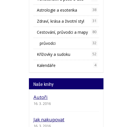
Astrologie a esoterika
38
Zdraví, krása a životní styl
31
Cestování, průvodci a mapy
80
průvodci
32
Křížovky a sudoku
52
Kalendáře
4
Naše knihy
Autoři
16. 3. 2016
Jak nakupovat
16. 3. 2016