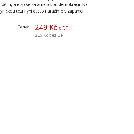
 dějin, ale spíše za americkou demokracii. Na
ynickou tezi nyní často narážíme v zápaních
249 Kč
Cena:
s DPH
226 Kč
bez DPH