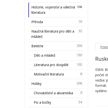
Historie, vojenství a válečná
106
literatura
Příroda
19
Naučná literatura pro děti a
32
mládež
Beletrie
304
Popi
Děti a mládež
193
Rusko
Literatura pro dospělé
102
ISBN: 8
Motivační literatura
8
počet st
vazba: 
Hobby
306
formát:
vydáno:
Chovatelství a akvaristika
9
Psi a kočky
54