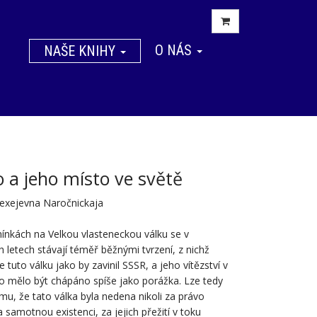
O NÁS
NAŠE KNIHY
 a jeho místo ve světě
lexejevna Naročnickaja
ínkách na Velkou vlasteneckou válku se v
h letech stávají téměř běžnými tvrzení, z nichž
e tuto válku jako by zavinil SSSR, a jeho vítězství v
to mělo být chápáno spíše jako porážka. Lze tedy
mu, že tato válka byla nedena nikoli za právo
 samotnou existenci, za jejich přežití v toku