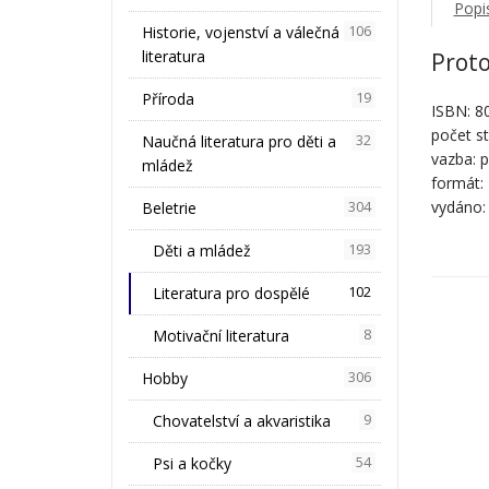
Popi
Historie, vojenství a válečná
106
literatura
Proto
Příroda
19
ISBN: 8
počet st
Naučná literatura pro děti a
32
vazba: 
mládež
formát:
vydáno:
Beletrie
304
Děti a mládež
193
Literatura pro dospělé
102
Motivační literatura
8
Hobby
306
Chovatelství a akvaristika
9
Psi a kočky
54