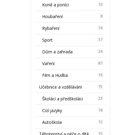
Koně a poníci
10
Houbaření
8
Rybaření
14
Sport
37
Dům a zahrada
24
Vaření
87
Film a Hudba
16
Učebnice a vzdělávání
75
Školáci a předškoláci
23
Cizí jazyky
18
Autoškola
12
Těhotenství a péče o dítě
15