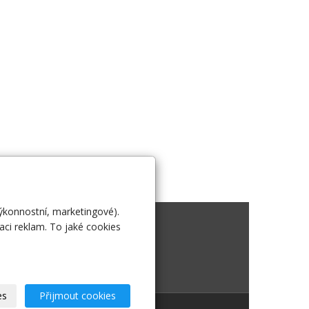
výkonnostní, marketingové).
 nás
aci reklam. To jaké cookies
es
Přijmout cookies