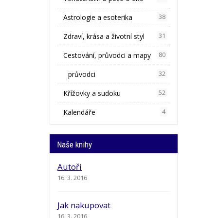
Astrologie a esoterika
38
Zdraví, krása a životní styl
31
Cestování, průvodci a mapy
80
průvodci
32
Křížovky a sudoku
52
Kalendáře
4
Naše knihy
Autoři
16. 3. 2016
Jak nakupovat
16. 3. 2016