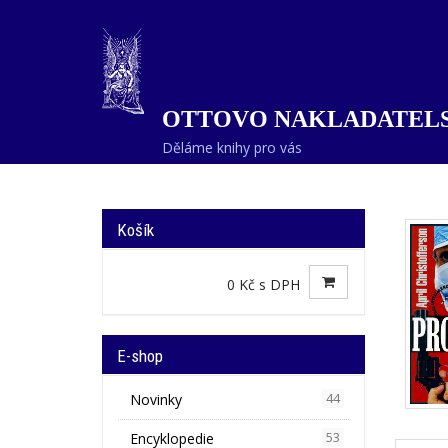
OTTOVO NAKLADATELS
Děláme knihy pro vás
Košík
0 Kč s DPH
E-shop
Novinky
44
Encyklopedie
53