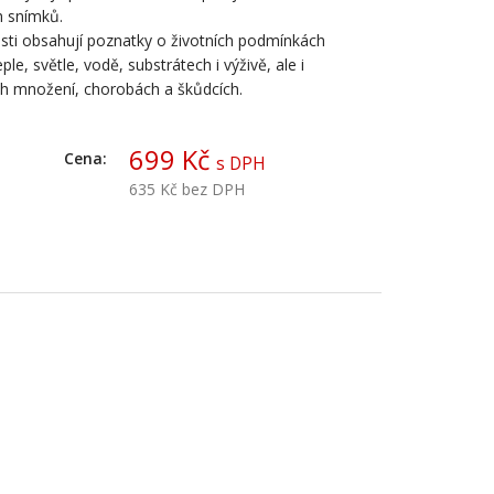
h snímků.
sti obsahují poznatky o životních podmínkách
teple, světle, vodě, substrátech i výživě, ale i
h množení, chorobách a škůdcích.
699 Kč
Cena:
s DPH
635 Kč
bez DPH