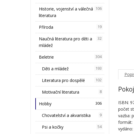
Historie, vojenství a válečná
106
literatura
Příroda
19
Naučná literatura pro děti a
32
mládež
Beletrie
304
Děti a mládež
193
Popi
Literatura pro dospělé
102
Pokoj
Motivační literatura
8
ISBN: 9
Hobby
306
počet st
Chovatelství a akvaristika
9
vazba: p
formát:
Psi a kočky
54
vydáno: