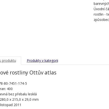
barevnýc
Úvodní čá
rostlin - 
způsobec
s produktu
Produkty v kategorii
ové rostliny Ottův atlas
78-80-7451-174-5
ran: 400
evná bez přebalu lesklá
 280,0 x 215,0 x 29,0 mm
 listopad 2011