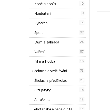
Koně a poníci
10
Houbaření
8
Rybaření
14
Sport
37
Dům a zahrada
24
Vaření
87
Film a Hudba
16
Učebnice a vzdělávání
75
Školáci a předškoláci
23
Cizí jazyky
18
Autoškola
12
Těhotenství a péče o dítě
15