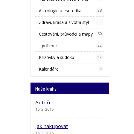
Astrologie a esoterika
38
Zdraví, krása a životní styl
31
Cestování, průvodci a mapy
80
průvodci
32
Křížovky a sudoku
52
Kalendáře
4
Naše knihy
Autoři
16. 3. 2016
Jak nakupovat
16. 3. 2016