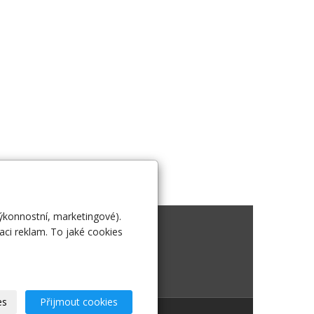
výkonnostní, marketingové).
 nás
aci reklam. To jaké cookies
es
Přijmout cookies