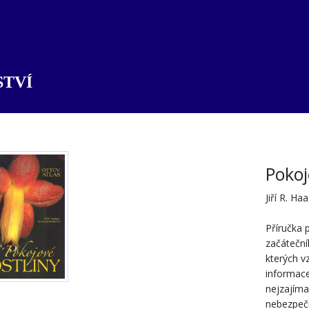
TVÍ
Pokoj
Jiří R. H
Příručka 
začátečník
kterých v
informace
nejzajímav
nebezpečn