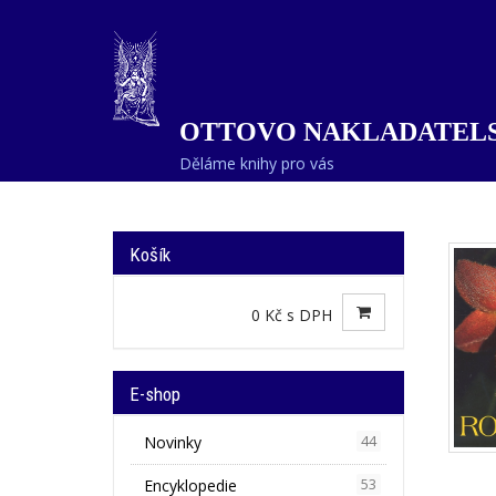
OTTOVO NAKLADATELS
Děláme knihy pro vás
Košík
0 Kč s DPH
E-shop
Novinky
44
Encyklopedie
53