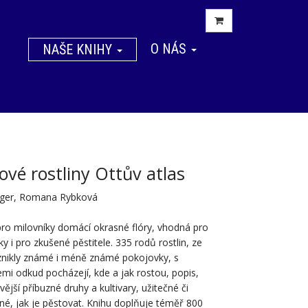
O NÁS
NAŠE KNIHY
ové rostliny Ottův atlas
aager, Romana Rybková
pro milovníky domácí okrasné flóry, vhodná pro
y i pro zkušené pěstitele. 335 rodů rostlin, ze
znikly známé i méně známé pokojovky, s
mi odkud pocházejí, kde a jak rostou, popis,
ější příbuzné druhy a kultivary, užitečné či
é, jak je pěstovat. Knihu doplňuje téměř 800