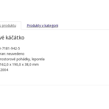
s produktu
Produkty v kategorii
vé káčátko
0-7181-942-5
tran: neuvedeno
prostorové pohádky, leporela
 162,0 x 190,0 x 38,0 mm
 2004