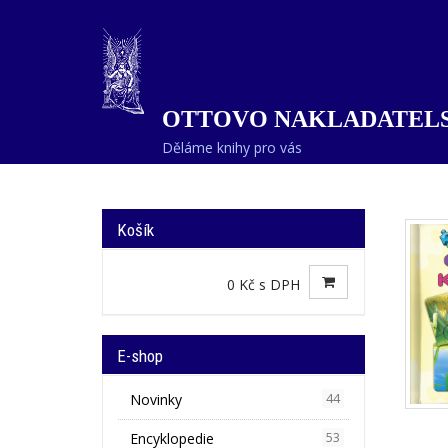
OTTOVO NAKLADATELS
Děláme knihy pro vás
Košík
0 Kč s DPH
E-shop
Novinky
44
Encyklopedie
53