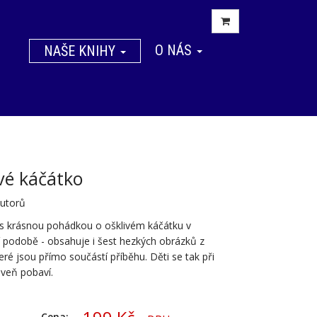
O NÁS
NAŠE KNIHY
vé káčátko
autorů
s krásnou pohádkou o ošklivém káčátku v
í podobě - obsahuje i šest hezkých obrázků z
teré jsou přímo součástí příběhu. Děti se tak při
oveň pobaví.
Cena: