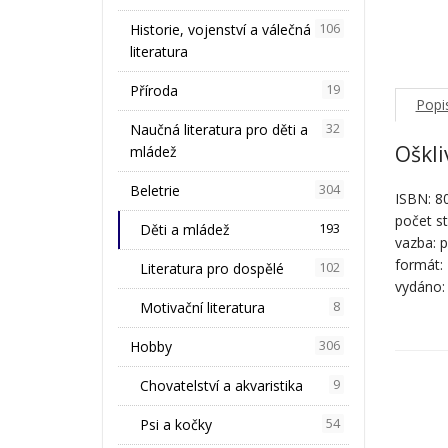
Historie, vojenství a válečná
106
literatura
Příroda
19
Popi
Naučná literatura pro děti a
32
Oškli
mládež
Beletrie
304
ISBN: 8
počet s
Děti a mládež
193
vazba: 
formát:
Literatura pro dospělé
102
vydáno:
Motivační literatura
8
Hobby
306
Chovatelství a akvaristika
9
Psi a kočky
54