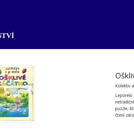
TVÍ
Oškli
Kolektiv 
Leporelo 
netradičn
puzzle, k
čtení zár