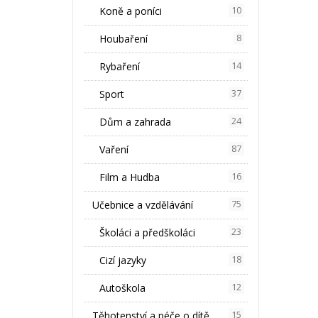
Koně a poníci
10
Houbaření
8
Rybaření
14
Sport
37
Dům a zahrada
24
Vaření
87
Film a Hudba
16
Učebnice a vzdělávání
75
Školáci a předškoláci
23
Cizí jazyky
18
Autoškola
12
Těhotenství a péče o dítě
15