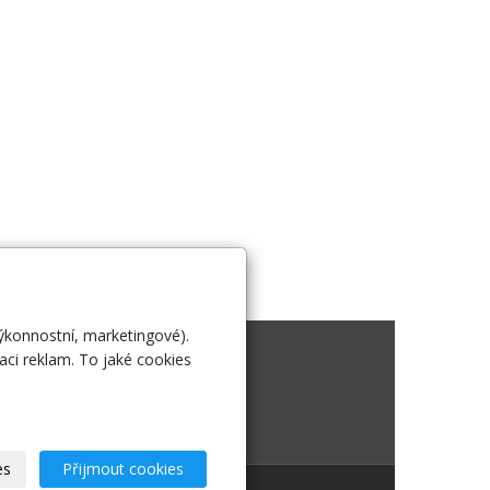
výkonnostní, marketingové).
 nás
aci reklam. To jaké cookies
es
Přijmout cookies