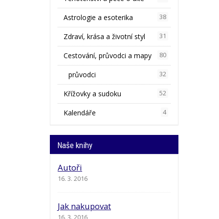
Astrologie a esoterika
38
Zdraví, krása a životní styl
31
Cestování, průvodci a mapy
80
průvodci
32
Křížovky a sudoku
52
Kalendáře
4
Naše knihy
Autoři
16. 3. 2016
Jak nakupovat
16. 3. 2016