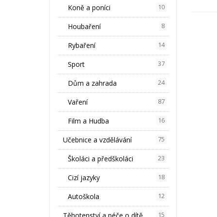
Koně a poníci
10
Houbaření
8
Rybaření
14
Sport
37
Dům a zahrada
24
Vaření
87
Film a Hudba
16
Učebnice a vzdělávání
75
Školáci a předškoláci
23
Cizí jazyky
18
Autoškola
12
Těhotenství a péče o dítě
15