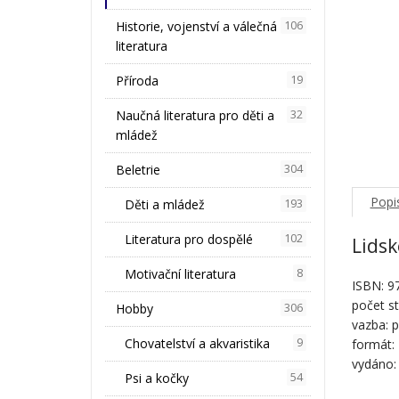
Historie, vojenství a válečná
106
literatura
Příroda
19
Naučná literatura pro děti a
32
mládež
Beletrie
304
Popi
Děti a mládež
193
Literatura pro dospělé
102
Lidsk
Motivační literatura
8
ISBN: 9
počet st
Hobby
306
vazba: p
Chovatelství a akvaristika
9
formát:
vydáno: 
Psi a kočky
54