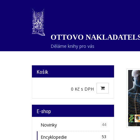
OTTOVO NAKLADATELS
Děláme knihy pro vás
Košík
0 Kč s DPH
E-shop
Novinky
44
Encyklopedie
53