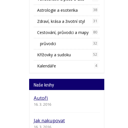
Astrologie a esoterika
38
Zdraví, krása a životní styl
31
Cestování, průvodci a mapy
80
průvodci
32
Křížovky a sudoku
52
Kalendáře
4
Naše knihy
Autoři
16. 3. 2016
Jak nakupovat
16. 3. 2016