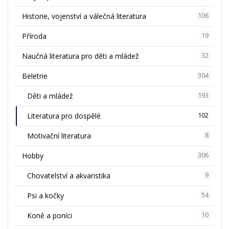
Historie, vojenství a válečná literatura
106
Příroda
19
Naučná literatura pro děti a mládež
32
Beletrie
304
Děti a mládež
193
Literatura pro dospělé
102
Motivační literatura
8
Hobby
306
Chovatelství a akvaristika
9
Psi a kočky
54
Koně a poníci
10