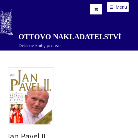
Menu
OTTOVO NAKLADATELSTVÍ
Děláme knihy pro vás
Jan Pavel II.