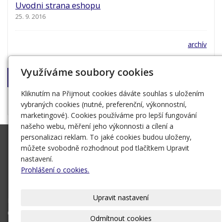
Uvodni strana eshopu
25. 9. 2016
archív
Využíváme soubory cookies
Napište nám!
Kliknutím na Přijmout cookies dáváte souhlas s uložením
Nakladatel Jan Otto
vybraných cookies (nutné, preferenční, výkonnostní,
marketingové). Cookies používáme pro lepší fungování
našeho webu, měření jeho výkonnosti a cílení a
personalizaci reklam. To jaké cookies budou uloženy,
OTTOVO NAKLADATELSTVÍ
můžete svobodně rozhodnout pod tlačítkem Upravit
Křišťanova 675/3
nastavení.
130 00 Praha
Prohlášení o cookies.
+420 221 474 111
Upravit nastavení
Naše knihy
O nás
Odmítnout cookies