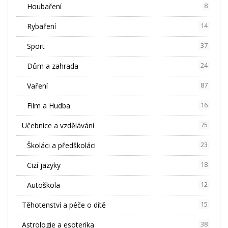
Houbaření
8
Rybaření
14
Sport
37
Dům a zahrada
24
Vaření
87
Film a Hudba
16
Učebnice a vzdělávání
75
Školáci a předškoláci
23
Cizí jazyky
18
Autoškola
12
Těhotenství a péče o dítě
15
Astrologie a esoterika
38