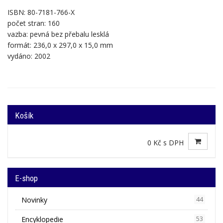
ISBN: 80-7181-766-X
počet stran: 160
vazba: pevná bez přebalu lesklá
formát: 236,0 x 297,0 x 15,0 mm
vydáno: 2002
Košík
0 Kč s DPH
E-shop
Novinky
44
Encyklopedie
53