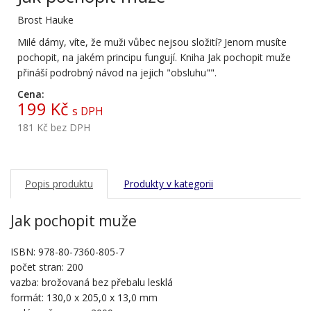
Brost Hauke
Milé dámy, víte, že muži vůbec nejsou složití? Jenom musíte
pochopit, na jakém principu fungují. Kniha Jak pochopit muže
přináší podrobný návod na jejich "obsluhu"".
Cena:
199 Kč
s DPH
181 Kč
bez DPH
Popis produktu
Produkty v kategorii
Jak pochopit muže
ISBN: 978-80-7360-805-7
počet stran: 200
vazba: brožovaná bez přebalu lesklá
formát: 130,0 x 205,0 x 13,0 mm