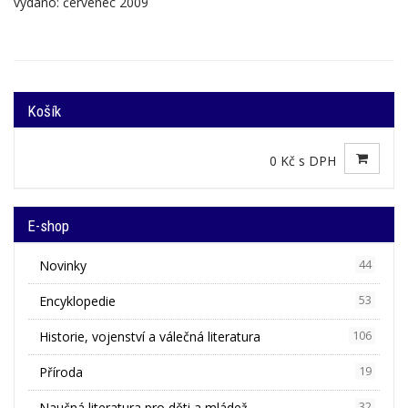
vydáno: červenec 2009
Košík
0 Kč s DPH
E-shop
Novinky
44
Encyklopedie
53
Historie, vojenství a válečná literatura
106
Příroda
19
Naučná literatura pro děti a mládež
32