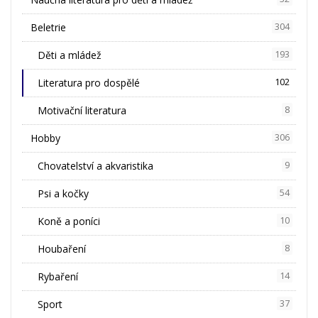
Beletrie
304
Děti a mládež
193
Literatura pro dospělé
102
Motivační literatura
8
Hobby
306
Chovatelství a akvaristika
9
Psi a kočky
54
Koně a poníci
10
Houbaření
8
Rybaření
14
Sport
37