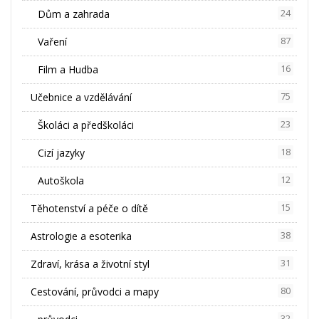
Dům a zahrada
24
Vaření
87
Film a Hudba
16
Učebnice a vzdělávání
75
Školáci a předškoláci
23
Cizí jazyky
18
Autoškola
12
Těhotenství a péče o dítě
15
Astrologie a esoterika
38
Zdraví, krása a životní styl
31
Cestování, průvodci a mapy
80
32