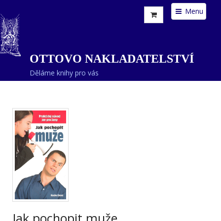
Menu
OTTOVO NAKLADATELSTVÍ
Děláme knihy pro vás
Jak pochopit muže