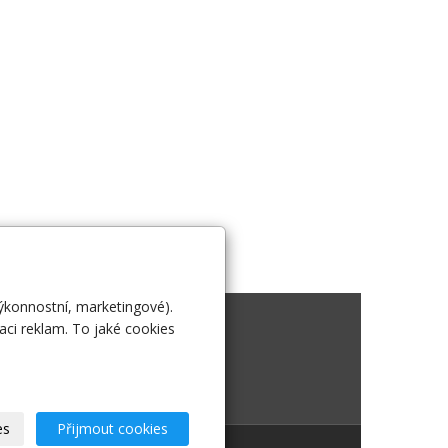
výkonnostní, marketingové).
 nás
aci reklam. To jaké cookies
es
Přijmout cookies