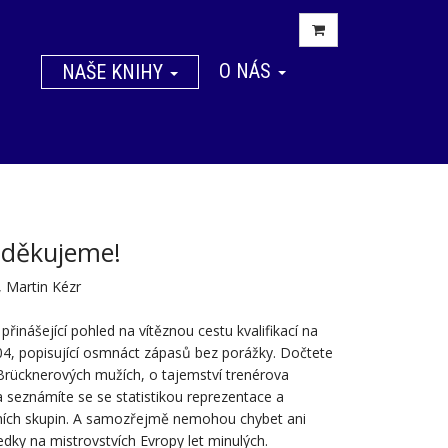
O NÁS
NAŠE KNIHY
 děkujeme!
, Martin Kézr
přinášející pohled na vítěznou cestu kvalifikací na
, popisující osmnáct zápasů bez porážky. Dočtete
Brücknerových mužích, o tajemství trenérova
 seznámíte se se statistikou reprezentace a
čních skupin. A samozřejmě nemohou chybet ani
edky na mistrovstvích Evropy let minulých.