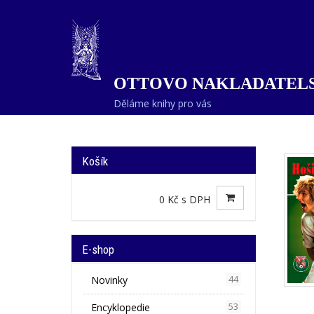
OTTOVO NAKLADATELS
Děláme knihy pro vás
Košík
0 Kč s DPH
E-shop
Novinky
44
Encyklopedie
53