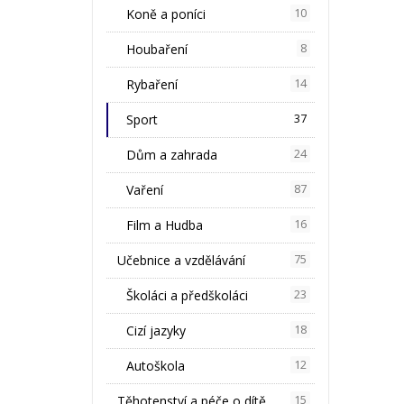
Koně a poníci
10
Houbaření
8
Rybaření
14
Sport
37
Dům a zahrada
24
Vaření
87
Film a Hudba
16
Učebnice a vzdělávání
75
Školáci a předškoláci
23
Cizí jazyky
18
Autoškola
12
Těhotenství a péče o dítě
15