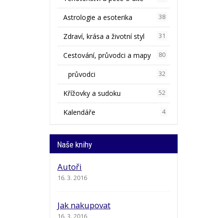
Astrologie a esoterika
38
Zdraví, krása a životní styl
31
Cestování, průvodci a mapy
80
průvodci
32
Křížovky a sudoku
52
Kalendáře
4
Naše knihy
Autoři
16. 3. 2016
Jak nakupovat
16. 3. 2016