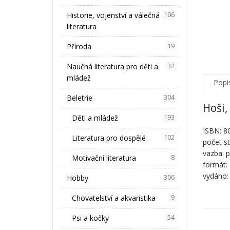
Historie, vojenství a válečná
106
literatura
Příroda
19
Naučná literatura pro děti a
32
mládež
Popi
Beletrie
304
Hoši,
Děti a mládež
193
ISBN: 8
Literatura pro dospělé
102
počet st
vazba: p
Motivační literatura
8
formát:
vydáno:
Hobby
306
Chovatelství a akvaristika
9
Psi a kočky
54