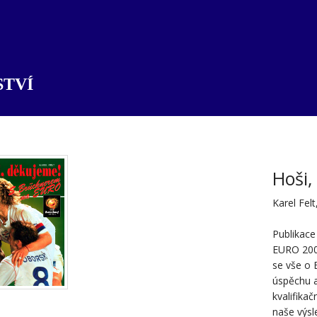
TVÍ
Hoši,
Karel Felt
Publikace 
EURO 2004
se vše o 
úspěchu a
kvalifika
naše výsl