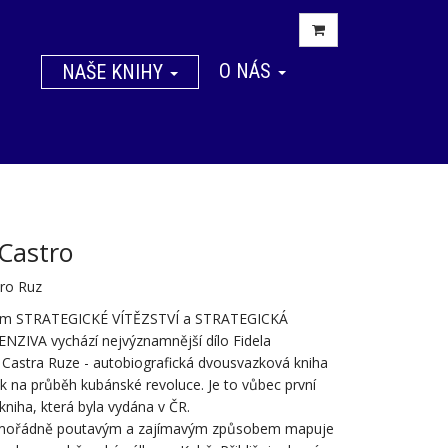
O NÁS
NAŠE KNIHY
 Castro
tro Ruz
lem STRATEGICKÉ VÍTĚZSTVÍ a STRATEGICKÁ
ZIVA vychází nejvýznamnější dílo Fidela
 Castra Ruze - autobiografická dvousvazková kniha
 na průběh kubánské revoluce. Je to vůbec první
kniha, která byla vydána v ČR.
mořádně poutavým a zajímavým způsobem mapuje