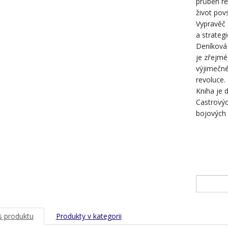
průběh re
život povs
Vypravěč 
a strateg
Deníková 
je zřejmé,
výjimečné
revoluce.
Kniha je 
Castrovýc
bojových 
s produktu
Produkty v kategorii