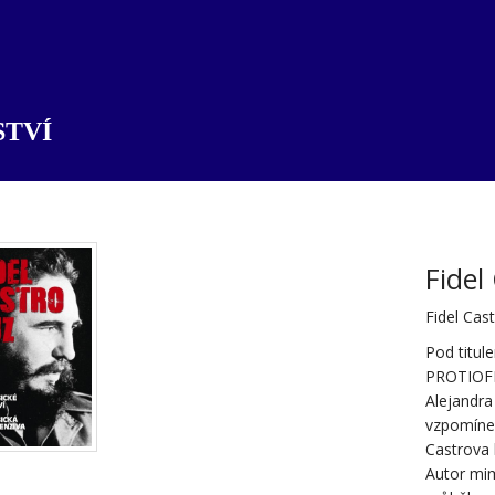
TVÍ
Fidel
Fidel Cas
Pod titu
PROTIOFEN
Alejandra
vzpomínek
Castrova 
Autor mi