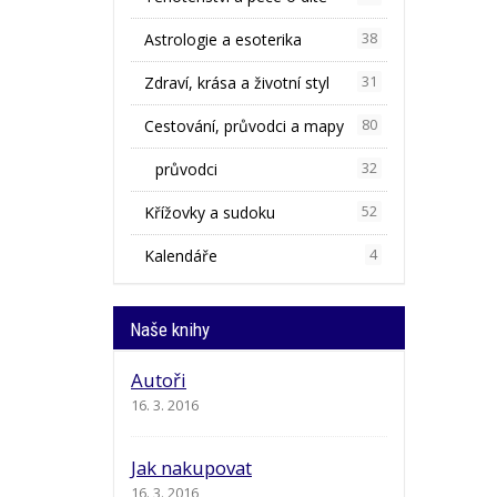
Astrologie a esoterika
38
Zdraví, krása a životní styl
31
Cestování, průvodci a mapy
80
průvodci
32
Křížovky a sudoku
52
Kalendáře
4
Naše knihy
Autoři
16. 3. 2016
Jak nakupovat
16. 3. 2016