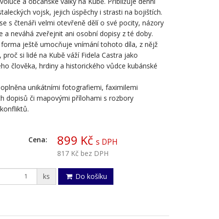
voluce a občanské války na Kubě. Přibližuje denní
taleckých vojsk, jejich úspěchy i strasti na bojištích.
se s čtenáři velmi otevřeně dělí o své pocity, názory
ie a neváhá zveřejnit ani osobní dopisy z té doby.
forma ještě umocňuje vnímání tohoto díla, z nějž
 proč si lidé na Kubě váží Fidela Castra jako
ho člověka, hrdiny a historického vůdce kubánské
doplněna unikátními fotografiemi, faximilemi
h dopisů či mapovými přílohami s rozbory
konfliktů.
899 Kč
Cena:
s DPH
817 Kč
bez DPH
ks
Do košíku