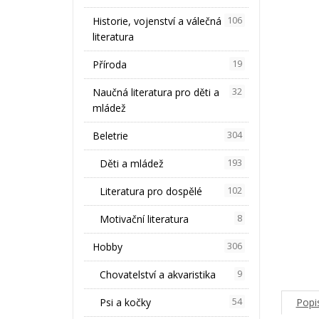
Historie, vojenství a válečná
106
literatura
Příroda
19
Naučná literatura pro děti a
32
mládež
Beletrie
304
Děti a mládež
193
Literatura pro dospělé
102
Motivační literatura
8
Hobby
306
Chovatelství a akvaristika
9
Popi
Psi a kočky
54