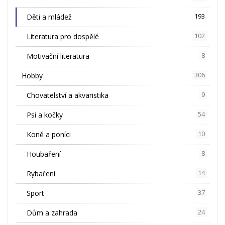
Děti a mládež
193
Literatura pro dospělé
102
Motivační literatura
8
Hobby
306
Chovatelství a akvaristika
9
Psi a kočky
54
Koně a poníci
10
Houbaření
8
Rybaření
14
Sport
37
Dům a zahrada
24