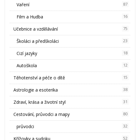
Vaření
87
Film a Hudba
16
Učebnice a vzdělávání
75
Školáci a předškoláci
23
Cizí jazyky
18
Autoškola
12
Těhotenství a péče o dítě
15
Astrologie a esoterika
38
Zdraví, krása a životní styl
31
Cestování, průvodci a mapy
80
průvodci
32
Křížovky a sudoku
52