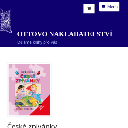
Menu
OTTOVO NAKLADATELSTVÍ
Děláme knihy pro vás
České zpívánky