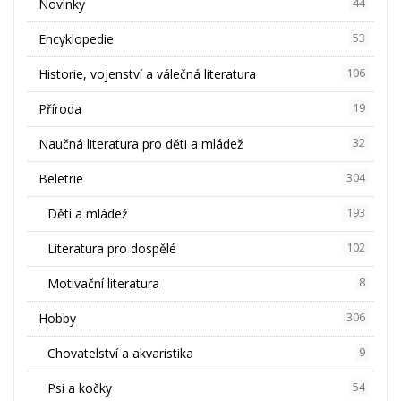
Novinky
44
Encyklopedie
53
Historie, vojenství a válečná literatura
106
Příroda
19
Naučná literatura pro děti a mládež
32
Beletrie
304
Děti a mládež
193
Literatura pro dospělé
102
Motivační literatura
8
Hobby
306
Chovatelství a akvaristika
9
Psi a kočky
54