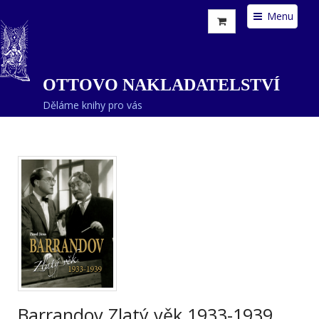
Menu
OTTOVO NAKLADATELSTVÍ
Děláme knihy pro vás
Barrandov Zlatý věk 1933-1939