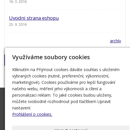
16. 3. 2016
Uvodni strana eshopu
25. 9. 2016
archív
Využíváme soubory cookies
Napište nám!
Kliknutím na Přijmout cookies dáváte souhlas s uložením
Nakladatel Jan Otto
vybraných cookies (nutné, preferenční, výkonnostní,
marketingové). Cookies používáme pro lepší fungování
našeho webu, měření jeho výkonnosti a cílení a
personalizaci reklam. To jaké cookies budou uloženy,
OTTOVO NAKLADATELSTVÍ
můžete svobodně rozhodnout pod tlačítkem Upravit
Křišťanova 675/3
nastavení.
130 00 Praha
Prohlášení o cookies.
+420 221 474 111