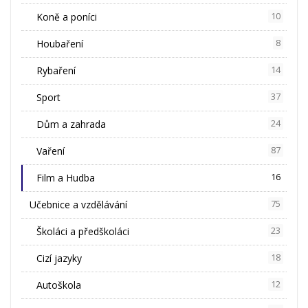
Koně a poníci
10
Houbaření
8
Rybaření
14
Sport
37
Dům a zahrada
24
Vaření
87
Film a Hudba
16
Učebnice a vzdělávání
75
Školáci a předškoláci
23
Cizí jazyky
18
Autoškola
12