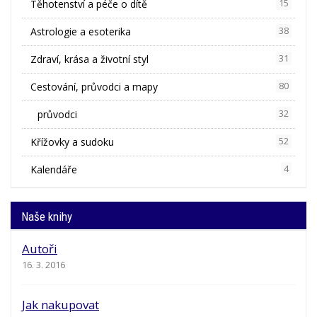
Těhotenství a péče o dítě
15
Astrologie a esoterika
38
Zdraví, krása a životní styl
31
Cestování, průvodci a mapy
80
průvodci
32
Křížovky a sudoku
52
Kalendáře
4
Naše knihy
Autoři
16. 3. 2016
Jak nakupovat